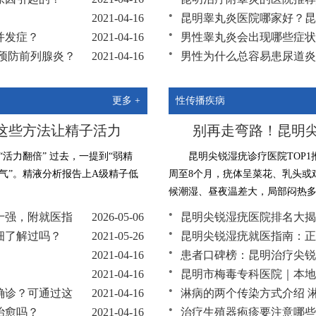
2021-04-16
昆明睾丸炎医院哪家好？昆
并发症？
2021-04-16
男性睾丸炎会出现哪些症状
预防前列腺炎？
2021-04-16
男性为什么总容易患尿道炎
2021-04-16
男性尿路感染都有哪些表现
更多 +
性传播疾病
这些方法让精子活力
别再走弯路！昆明尖
“活力翻倍” 过去，一提到“弱精
昆明尖锐湿疣诊疗医院TOP1
气”。精液分析报告上A级精子低
周至8个月，疣体呈菜花、乳头或
候潮湿、昼夜温差大，局部闷热多汗
十强，附就医指
2026-05-06
昆明尖锐湿疣医院排名大揭
细了解过吗？
2021-05-26
昆明尖锐湿疣就医指南：正
2021-04-16
患者口碑榜：昆明治疗尖锐
2021-04-16
昆明市梅毒专科医院｜本地
确诊？可通过这
2021-04-16
淋病的两个传染方式介绍 
治愈吗？
2021-04-16
治疗生殖器疱疹要注意哪些