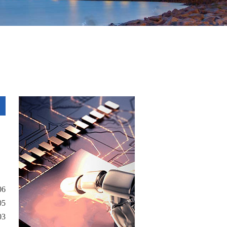
06
05
03