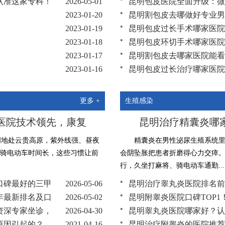
认准这家专科！
2026-05-01
昆明包皮医院全面升级：微
2023-01-20
昆明割包皮去哪做好专业男
2023-01-19
昆明包皮过长手术哪家医院
2023-01-18
昆明包皮环切手术哪家医院
2023-01-17
昆明割包皮去哪家医院能看
2023-01-16
昆明包皮过长治疗哪家医院
2023-01-15
昆明包皮过长去哪做好正规
更多 +
生殖感染
医院技术领先，康复
昆明治疗精囊炎哪
明地处云贵高原，紫外线强、昼夜
精囊炎在男性泌尿生殖系统里
骑电动车时间长，这些习惯让前
会阴坠胀把患者折磨得心力交瘁
行，久坐打麻将、骑电动车通勤...
年口碑最好的三甲
2026-05-06
昆明治疗睾丸炎医院排名前
5年最新排名及口
2026-05-02
昆明附睾炎医院口碑TOP
资深专家坐诊，
2026-04-30
昆明睾丸炎医院哪家好？认
原因引起的？
2021-04-16
昆明治疗附睾炎的医院推荐